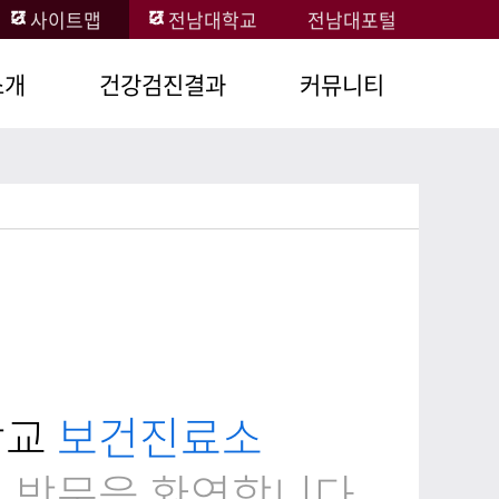
사이트맵
전남대학교
전남대포털
소개
건강검진결과
커뮤니티
 및
건강검진항목설명
공지사항
 관리
건강검진결과확인
건강정보
질문과답변
기침예절 &
공제
손씻기 방법
통계연보
공제
학교
보건진료소
서비스 헌장
확인
 방문을 환영합니다.