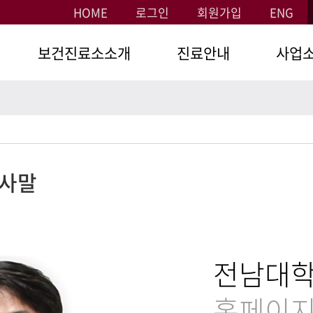
HOME
로그인
회원가입
ENG
보건진료소소개
진료안내
사업
소장인사말
용봉캠퍼스
예방접종
만성질환
연혁
화순캠퍼스
환경위생
관계규정
여수캠퍼스
사말
건강검진
전화번호
학생의료
조합
학생의료
전남대
조합가입
홈페이지