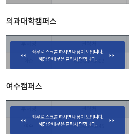
의과대학캠퍼스
부서명
연락처
화순
062-530-3602
의
여수캠퍼스
부서명
연락처
여수
061-659-6245
여