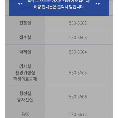
소장실
530-3600
보
진찰실
530-3602
일
접수실
530-3603
접
약제실
530-3604
처
검사실
일
환경위생실
530-3605
환
학생의료공제
학
행정실
보
530-3606
방사선실
방
FAX
530-3612
F