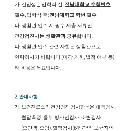
.
:
가
신입생은
입학식 전
전남대학교 수험번호
,
:
필수
입학식 후
전남대학교 학번 필수
.
나
생활관 입주 시 필수 제출 서류인
.
건강검진서는
생활관과 공유
합니다
.
다
생활관 입주 관련 사항은 생활관으로
.(
,
)
연락하시기 바랍니다
마감 기한
벌점 여부 등
.
.
라
비용은 무료입니다
2.
안내사항
.
,
가
보건진료소의 건강검진 검사항목은
체격검사
,
,
혈압측정
흉부 방사선검사
소변검사
(
,
),
(B
*
요단백
요당
혈액검사
형간염
보균자인